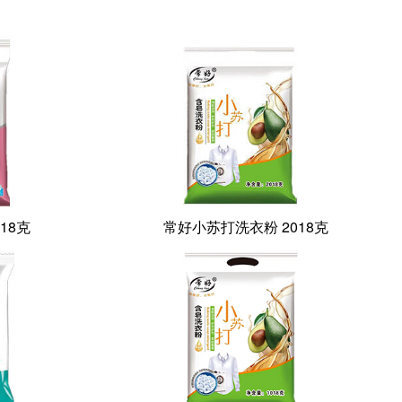
18克
常好小苏打洗衣粉 2018克